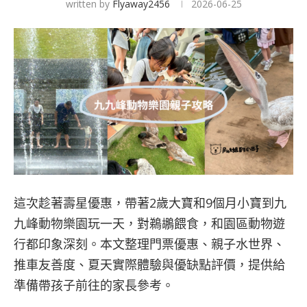
written by
Flyaway2456
2026-06-25
這次趁著壽星優惠，帶著2歲大寶和9個月小寶到九
九峰動物樂園玩一天，對鵜鶘餵食，和園區動物遊
行都印象深刻。本文整理門票優惠、親子水世界、
推車友善度、夏天實際體驗與優缺點評價，提供給
準備帶孩子前往的家長參考。