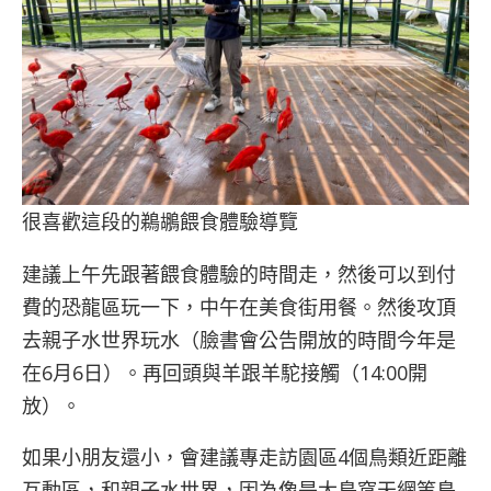
很喜歡這段的鵜鶘餵食體驗導覽
建議上午先跟著餵食體驗的時間走，然後可以到付
費的恐龍區玩一下，中午在美食街用餐。然後攻頂
去親子水世界玩水（臉書會公告開放的時間今年是
在6月6日）。再回頭與羊跟羊駝接觸（14:00開
放）。
如果小朋友還小，會建議專走訪園區4個鳥類近距離
互動區，和親子水世界，因為像是大鳥窩天網等鳥