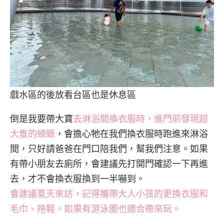
戲水區的後放看台區也是休息區
倒是我要帶大寶
去淋浴間換衣服時，進門前發現超
大隻的蠑螈
，會擔心牠在我們換衣服時跑進來淋浴
間，只好請爸爸在門口陪我們，幫我們注意。如果
有帶小朋友去廁所，會建議先打開門確認一下再進
去，才不會換衣服換到一半嚇到。
會建議夏天來訪，記得攜帶大人小孩的更換衣服和
毛巾、拖鞋。如果有游泳圈也適合帶來玩。