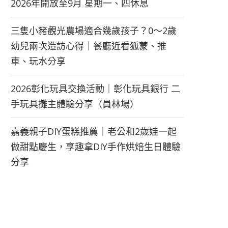
2026年開放至9月 星期一、四休息
三隻小豬觀光農場適合幾歲孩子？0～2歲
幼兒兩次造訪心得｜餐廳近看狐蒙、推
車、玩水分享
2026彰化玩具交換活動｜彰化玩具銀行 二
手玩具攤主體驗分享（員林場）
嘉義親子DIY蛋糕推薦｜老公和2歲娃一起
做甜點慶生，享趣拿DIY手作烘焙生日體驗
分享