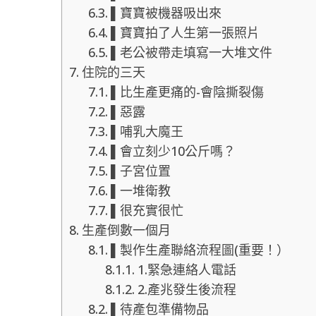
▌寶寶被機器吸出來
▌寶寶拍了人生第一張照片
▌老公被帶走填寫一大堆文件
住院的三天
▌比生產更痛的-會陰撕裂傷
▌惡露
▌哺乳大魔王
▌會立刻少10公斤嗎？
▌子宮位置
▌一堆衛教
▌很充實很忙
生產倒數一個月
▌製作生產聯絡流程圖(重要！）
1.緊急連絡人電話
2.產兆發生後流程
▌待產包準備物品