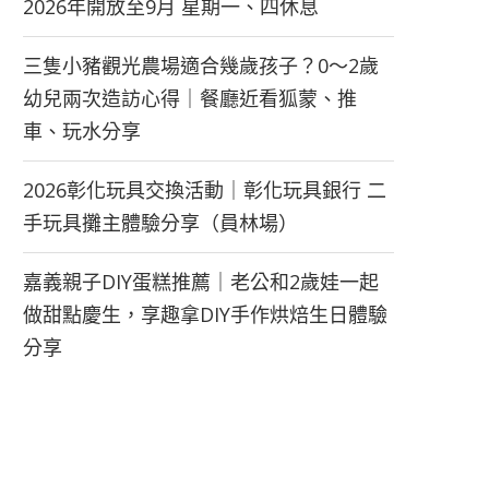
2026年開放至9月 星期一、四休息
三隻小豬觀光農場適合幾歲孩子？0～2歲
幼兒兩次造訪心得｜餐廳近看狐蒙、推
車、玩水分享
2026彰化玩具交換活動｜彰化玩具銀行 二
手玩具攤主體驗分享（員林場）
嘉義親子DIY蛋糕推薦｜老公和2歲娃一起
做甜點慶生，享趣拿DIY手作烘焙生日體驗
分享