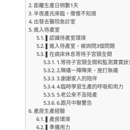
距離生產日倒數1天
半夜產兆來臨，傻傻不知道
出發去醫院急診室
進入待產室
▌認識待產室環境
▌進入待產室，被詢問3個問題
▌在病床休息等待子宮頸全開
1.等待子宮頸全開和監測寶寶狀
2.陣痛一陣陣來、施打無痛
3.謝謝家人的陪伴
4.臨時學習生產的呼吸和用力
5.老公來不及陪產
6.跟月中聯繫告
產房生產經驗
▌產房環境
▌準備用力